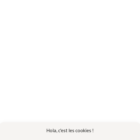
Adresse *
Code postal et ville *
SUIVANT
Hola, c'est les cookies !
TRAVEL PLANNER
À PROPOS
BLOG
FAQ