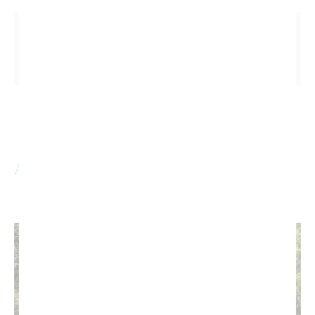
Précédent
Suivant
Paris – Samaná : Air Caraïbes ouvre une nouvelle porte vers le paradis
Donoma Las Terrenas : le nouvel hôtel Marriott qui change le visage de Playa Las Ballenas
Articles similaires