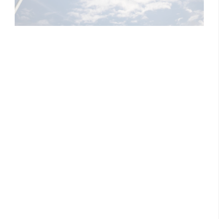
Il y a quelques années, plus précisément, avant le Covid, je
prenais Air France presque systématiquement pour
rentrer en France ou partir en République Dominicaine :
pour moi, c’était l’une des compagnies les plus fiables,
confortables, avec ce petit luxe de sentir qu’on commence
déjà le voyage dans les Caraïbes. Alors apprendre
récemment qu’Air France va reprendre ses vols directs
vers la République Dominicaine, c’est plus qu’une simple
nouvelle : c’est un doux retour et une porte qui se rouvre.
Le retour tant attendu d'Air France
en République Dominicaine
L’annonce est tombée lors du salon IFTM – Top Resa, hier
mardi 23 mars 2025 : Air France officialise le retour de ses