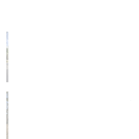
LES DERNIERS ARTICLES
Faut-il louer une voiture à Las
Terrenas ? Conseils et avis
24 Mai 2026
15 choses à savoir avant de venir
à Las Terrenas
20 Mai 2026