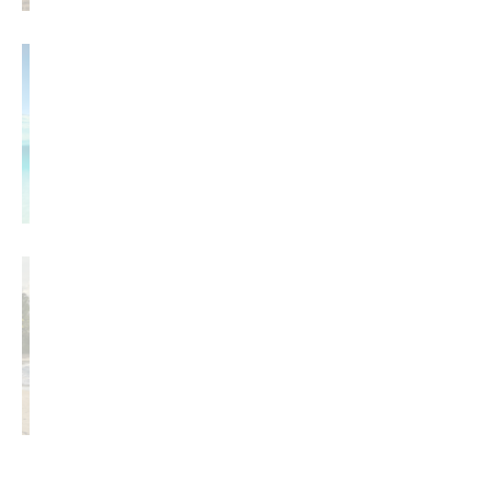
Photographe à Las Terrenas :
rencontre avec Romain de
Tropical Mirage
14 Mai 2026
Las Terrenas : une destination
idéale pour la retraite selon
Forbes
2 Mai 2026